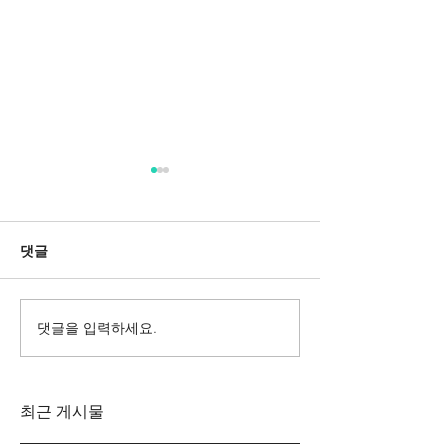
댓글
댓글을 입력하세요.
Messa da Requiem
Mozarts Requi
Verdi
Sinfonie g-M
Rinaldo Aless
최근 게시물