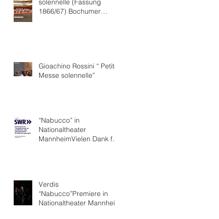
solennelle (Fassung
1866/67) Bochumer
Symphoniker
Gioachino Rossini “ Petite
Messe solennelle”
“Nabucco” in
Nationaltheater
MannheimVielen Dank für
die hervorragende Kritik.
Verdis
“Nabucco”Premiere in
Nationaltheater Mannheim