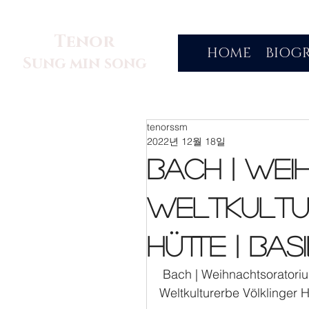
Tenor
HOME
BIOG
Sung min song
tenorssm
2022년 12월 18일
Bach | Wei
Weltkultu
Hütte | Ba
 Bach | Weihnachtsoratoriu
Weltkulturerbe Völklinger H