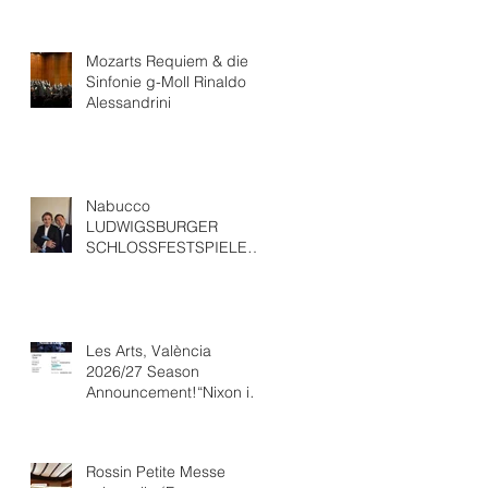
Mozarts Requiem & die
Sinfonie g-Moll Rinaldo
Alessandrini
Nabucco
LUDWIGSBURGER
SCHLOSSFESTSPIELEWit
h “ Ludovic Tézier
Les Arts, València
2026/27 Season
Announcement!“Nixon in
China” Opéra national de
Paris Collaboration.
Rossin Petite Messe