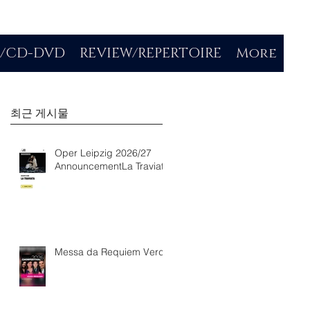
O/CD-DVD
REVIEW/REPERTOIRE
More
최근 게시물
Oper Leipzig 2026/27
AnnouncementLa Traviata
Messa da Requiem Verdi