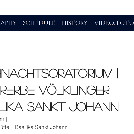
RAPHY
SCHEDULE
HISTORY
VIDEO/FOT
hnachtsoratorium |
rerbe Völklinger
silika Sankt Johann
m | 
ütte  | Basilika Sankt Johann 