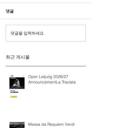
댓글
댓글을 입력하세요.
Messa da Requiem
Mozarts Requi
Verdi
Sinfonie g-M
Rinaldo Aless
최근 게시물
Oper Leipzig 2026/27
AnnouncementLa Traviata
Messa da Requiem Verdi