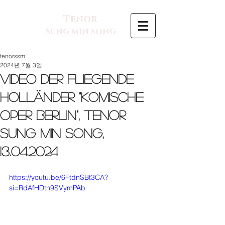
Tenor
Sung min song
tenorssm
2024년 7월 3일
Video Der fliegende
Holländer "Komische
Oper Berlin", Tenor
Sung min Song,
13.04.2024
https://youtu.be/6FtdnSBt3CA?
si=RdAfHDth9SVymPAb