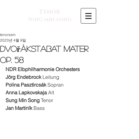
Tenor
Sung min song
tenorssm
2023년 4월 9일
DvořákStabat Mater
op. 58
NDR Elbphilharmonie Orchesters
Jörg Endebrock
 Leitung
Polina Pasztircsák
 Sopran
Anna Lapkovskaja
 Alt
Sung Min Song
 Tenor
Jan Martiník
 Bass