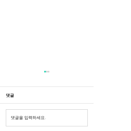
댓글
댓글을 입력하세요.
Messa da Requiem
Mozarts Requi
Verdi
Sinfonie g-M
Rinaldo Aless