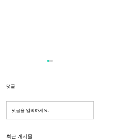
댓글
댓글을 입력하세요.
Messa da Requiem
Mozarts Requi
Verdi
Sinfonie g-M
Rinaldo Aless
최근 게시물