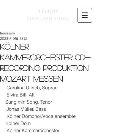
Tenor
Sung min song
tenorssm
2023년 9월 18일
Kölner
Kammerorchester CD-
Recording Produktion
Mozart Messen
 Carolina Ullrich, Sopran
 Elvira Bill, Alt
Sung min Song, Tenor
 Jonas Müller, Bass
 Kölner Domchor/Vocalensemble 
Kölner Dom
 Kölner Kammerorchester 