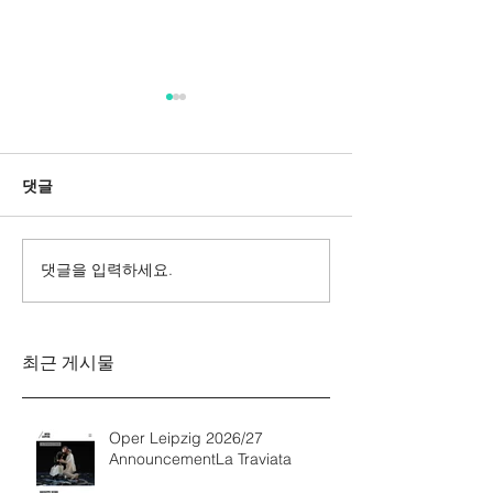
댓글
댓글을 입력하세요.
Messa da Requiem
Mozarts Requi
Verdi
Sinfonie g-M
Rinaldo Aless
최근 게시물
Oper Leipzig 2026/27
AnnouncementLa Traviata