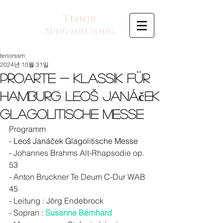
Tenor
Sung min song
tenorssm
2024년 10월 31일
ProArte - Klassik für
Hamburg Leoš Janáček
Glagolitische Messe
Programm
- 
Leoš Janáček Glagolitische Messe
- Johannes Brahms Alt-Rhapsodie op. 
53
- Anton Bruckner Te Deum C-Dur WAB 
45
- Leitung : Jörg Endebrock
- Sopran : 
Susanne Bernhard