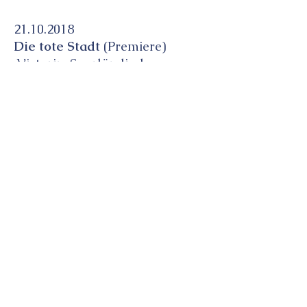
21.10.2018
Die tote Stadt
(Premiere)
,Victorin ,Saarländisches
Staatstheater
28.10.2018
Die tote Stadt
(Premiere)
,Victorin ,Saarländisches
Staatstheater
31.10.2018
Die tote Stadt
(Premiere)
,Victorin ,Saarländisches
Staatstheater
02.11.2018