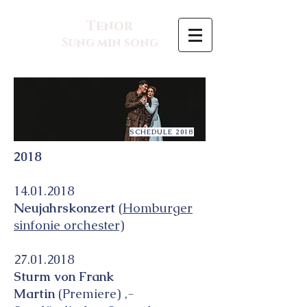
Tenor
Sung min song
SCHEDULE 2018
SCHEDULE 2018
2018
14.01.2018
Neujahrskonzert
(
Homburger
sinfonie orchester)
27.01.2018
Sturm von Frank
Martin
(Premiere) ,-