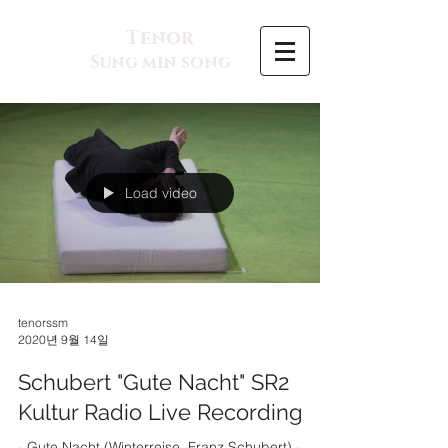
Tenor
Sung min song
Load video
tenorssm
2020년 9월 14일
Schubert "Gute Nacht" SR2
Kultur Radio Live Recording
- Gute Nacht (Winterreise, Franz Schubert) -