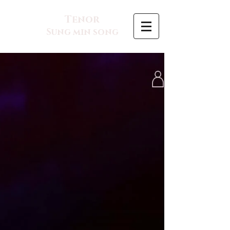
Tenor
Sung min song