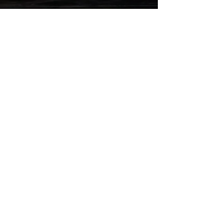
tenorssm
6월 1일
Verdis “Nabucco”Premiere in
Nationaltheater Mannheim
Verdis “Nabucco” Premiere in Nationaltheater
Mannheim 오늘은 만하임 국립극장에서 베르디 오
페라 나주꼬 프레미어레 입니다 Nabucco : Evez
Abdulla Ismaele : Sung Min Song 송성민
Zaccaria Sung Ha 하성헌 Abigaille : Csilla Boross
Fenena: Marie-Belle Sandis Il Gran Sacerdote :
Bartosz Onufry Urbanowicz Abdallo : Christopher
Diffey/Dominic Lee Anna: Zinzi Frohwein
OrchesterNationaltheater-Orchester
ChorOpernchor des Nationaltheaters