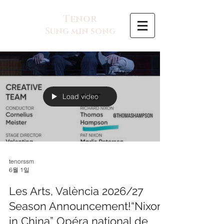
Tenor
Sung min song
Load video
tenorssm
6월 1일
Les Arts, València 2026/27
Season Announcement!“Nixon
in China” Opéra national de