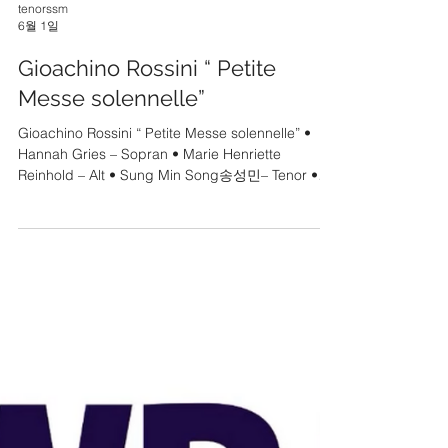
tenorssm
6월 1일
Gioachino Rossini “ Petite
Messe solennelle”
Gioachino Rossini “ Petite Messe solennelle” •
Hannah Gries – Sopran • Marie Henriette
Reinhold – Alt • Sung Min Song송성민– Tenor •
Timothy Sharp – Bass • Klavier: Ingrid Wendel |
Andreas Frese • Harmonium: Johannes Michel •
Leitung: Tristan Meister • Beethovenchor
Ludwigshafen - 10. Mai 2026 - Friedenskirche
Ludwigshafen