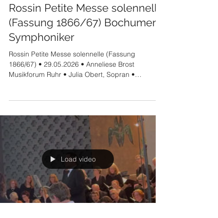
Rossin Petite Messe solennelle
(Fassung 1866/67) Bochumer
Symphoniker
Rossin Petite Messe solennelle (Fassung
1866/67) • 29.05.2026 • Anneliese Brost
Musikforum Ruhr • Julia Obert, Sopran •
Valentina Stadler, Mezzosopran • Sung Min Song
송성민, Tenor • Baurzhan Anderzhanov, Bass •
Philharmonischer Chor Bochum • Bochumer
Symphoniker • Mateo Peñaloza Cecconi, Dirigent
Load video