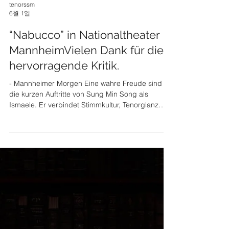
tenorssm
6월 1일
“Nabucco” in Nationaltheater
MannheimVielen Dank für die
hervorragende Kritik.
- Mannheimer Morgen Eine wahre Freude sind
die kurzen Auftritte von Sung Min Song als
Ismaele. Er verbindet Stimmkultur, Tenorglanz
und Energetik auf ideale Weise - SWR Kultur
Ismael wird von Sung Min Song als metallischer,
aber untergeordneter Strahlemann gesungen.