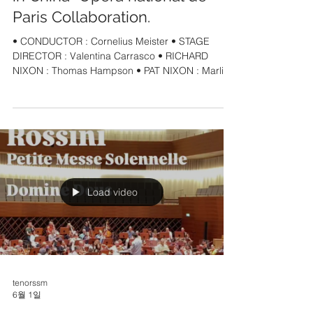
Paris Collaboration.
• CONDUCTOR : Cornelius Meister • STAGE
DIRECTOR : Valentina Carrasco • RICHARD
NIXON : Thomas Hampson • PAT NIXON : Marlis
Petersen • MAO ZEDONG : Sung Min Song 송성
민 • CHIANG CHI’ING : Kathleen Kim • HENRY
KISSINGER : Joshua Bloom 마에스트로 로린마젤,
주빈메타가 음악감독이었던 정상급 오페라하우스
발렌시아 2026/27 시즌발표! Opera de Paris 콜라
보레이션 프로덕션 “Nixon in China” 마오역으로 데
뷔하게 되었습니다. 특히 닉슨 역으로 세계적인 바
리톤 ”토마스햄슨“ 한국인 소프라노 ”캐서린 킴“ 선
Load video
생님이 참여하십니다. 24 April 2027 | 7:00 pm
(Premiere) 28 April 2027 | 7:30 pm 30 April 2027 |
tenorssm
6월 1일