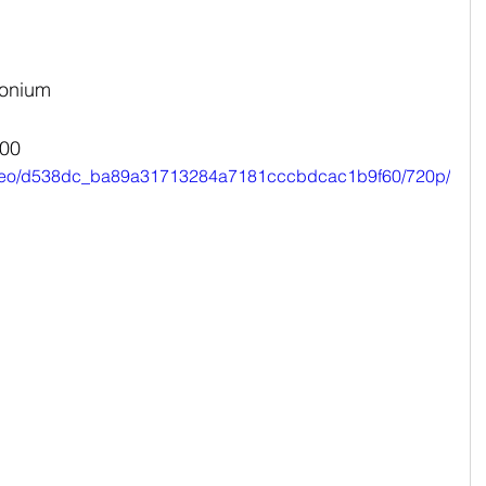
monium
:00
/video/d538dc_ba89a31713284a7181cccbdcac1b9f60/720p/