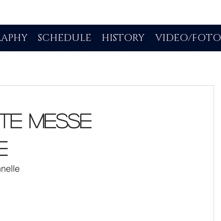
RAPHY
SCHEDULE
HISTORY
VIDEO/FOT
tite Messe
e
nelle