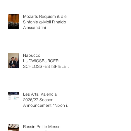
Mozarts Requiem & die
Sinfonie g-Moll Rinaldo
Alessandrini
Nabucco
LUDWIGSBURGER
SCHLOSSFESTSPIELEWit
h “ Ludovic Tézier
Les Arts, València
2026/27 Season
Announcement!“Nixon in
China” Opéra national de
Paris Collaboration.
Rossin Petite Messe