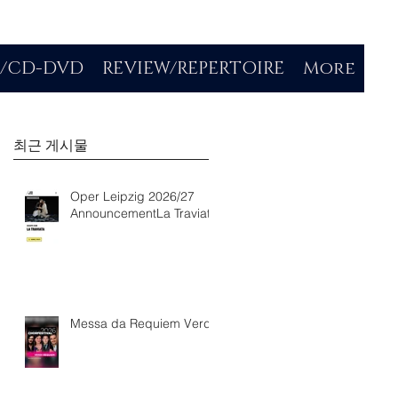
O/CD-DVD
REVIEW/REPERTOIRE
More
최근 게시물
Oper Leipzig 2026/27
AnnouncementLa Traviata
Messa da Requiem Verdi