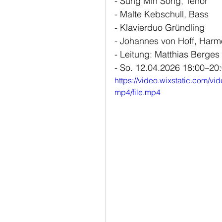
- Sung Min Song, Tenor
- Malte Kebschull, Bass
- Klavierduo Gründling
- Johannes von Hoff, Har
- Leitung: Matthias Berges
- So. 12.04.2026 18:00–20
https://video.wixstatic.com
mp4/file.mp4