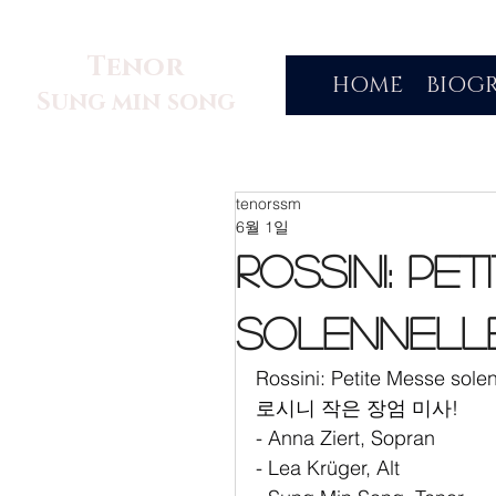
Tenor
HOME
BIOG
Sung min song
tenorssm
6월 1일
Rossini: Pe
solennell
Rossini: Petite Messe solen
로시니 작은 장엄 미사!
- Anna Ziert, Sopran
- Lea Krüger, Alt