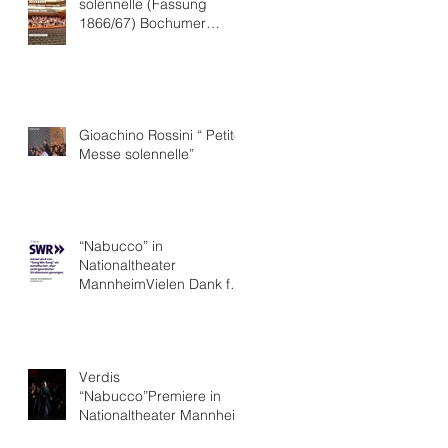
solennelle (Fassung
1866/67) Bochumer
Symphoniker
Gioachino Rossini “ Petite
Messe solennelle”
“Nabucco” in
Nationaltheater
MannheimVielen Dank für
die hervorragende Kritik.
Verdis
“Nabucco”Premiere in
Nationaltheater Mannheim