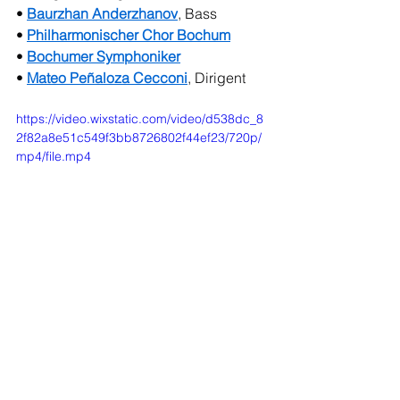
• 
Baurzhan Anderzhanov
, Bass
• 
Philharmonischer Chor Bochum
• 
Bochumer Symphoniker
• 
Mateo Peñaloza Cecconi
, Dirigent
https://video.wixstatic.com/video/d538dc_8
2f82a8e51c549f3bb8726802f44ef23/720p/
mp4/file.mp4