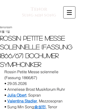
Tenor
Sung min song
tenorssm
6월 1일
Rossin Petite Messe
solennelle (Fassung
1866/67) Bochumer
Symphoniker
Rossin Petite Messe solennelle 
(Fassung 1866/67)
• 29.05.2026
• Anneliese Brost Musikforum Ruhr
• 
Julia Obert
, Sopran
• 
Valentina Stadler
, Mezzosopran
• Sung Min Song
송성민
, Tenor