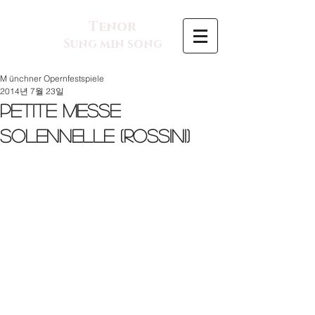
Tenor
Sung min song
M ünchner Opernfestspiele
2014년 7월 23일
Petite Messe
solennelle (Rossini)