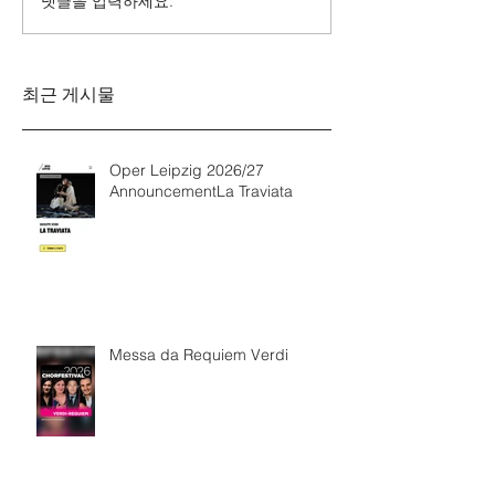
댓글을 입력하세요.
Messa da Requiem
Mozarts Requi
Verdi
Sinfonie g-M
Rinaldo Aless
최근 게시물
Oper Leipzig 2026/27
AnnouncementLa Traviata
Messa da Requiem Verdi