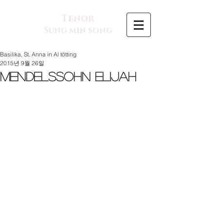
Tenor
Sung min song
Basilika, St. Anna in Al tötting
2015년 9월 26일
Mendelssohn Elijah