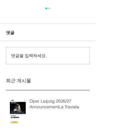
댓글
댓글을 입력하세요.
Messa da Requiem
Mozarts Requi
Verdi
Sinfonie g-M
Rinaldo Aless
최근 게시물
Oper Leipzig 2026/27
AnnouncementLa Traviata