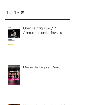
Rinaldo Aless
최근 게시물
Oper Leipzig 2026/27
AnnouncementLa Traviata
Messa da Requiem Verdi