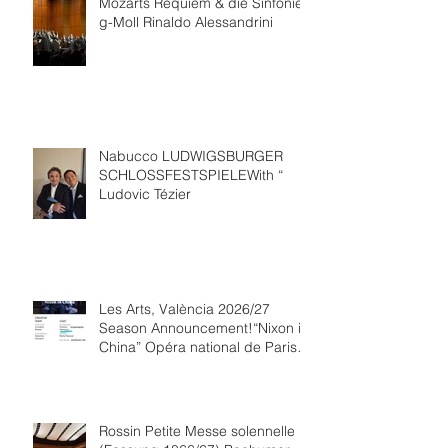
Mozarts Requiem & die Sinfonie
g-Moll Rinaldo Alessandrini
Nabucco LUDWIGSBURGER
SCHLOSSFESTSPIELEWith “
Ludovic Tézier
Les Arts, València 2026/27
Season Announcement!“Nixon in
China” Opéra national de Paris
Collaboration.
Rossin Petite Messe solennelle