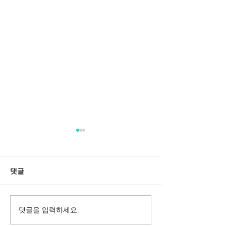
댓글
댓글을 입력하세요.
Messa da Requiem
Mozarts Requi
Verdi
Sinfonie g-M