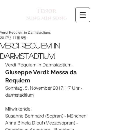
Tenor
Sung min song
Verdi Requiem in Darmstadtium.
2017년 11월 5일
Verdi Requiem in
Darmstadtium.
Verdi Requiem in Darmstadtium.
Giuseppe Verdi: Messa da 
Requiem
Sonntag, 5. November 2017, 17 Uhr - 
darmstadtium
Mitwirkende:
Susanne Bernhard (Sopran) - München
Anna Bineta Diouf (Mezzosopran) - 
Opernhaus Annaberg - Buchholz