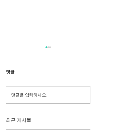
댓글
댓글을 입력하세요.
Messa da Requiem
Mozarts Requi
Verdi
Sinfonie g-M
Rinaldo Aless
최근 게시물