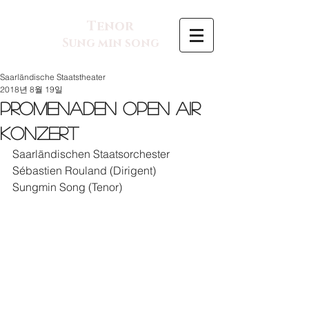
Tenor
Sung min song
Saarländische Staatstheater
2018년 8월 19일
Promenaden Open air
Konzert
Saarländischen Staatsorchester
Sébastien Rouland (Dirigent)
Sungmin Song (Tenor)