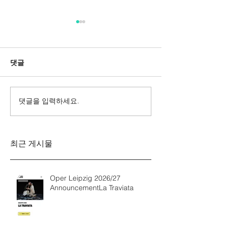
댓글
댓글을 입력하세요.
Messa da Requiem
Mozarts Requi
Verdi
Sinfonie g-M
Rinaldo Aless
최근 게시물
Oper Leipzig 2026/27
AnnouncementLa Traviata