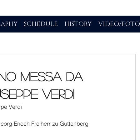
RAPHY
SCHEDULE
HISTORY
VIDEO/FOT
no Messa da
useppe Verdi
pe Verdi
eorg Enoch Freiherr zu Guttenberg