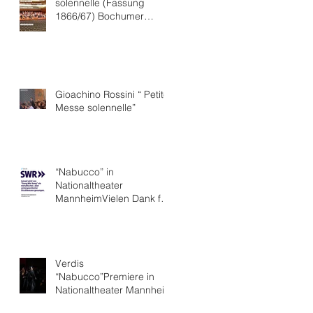
solennelle (Fassung
1866/67) Bochumer
Symphoniker
Gioachino Rossini “ Petite
Messe solennelle”
“Nabucco” in
Nationaltheater
MannheimVielen Dank für
die hervorragende Kritik.
Verdis
“Nabucco”Premiere in
Nationaltheater Mannheim