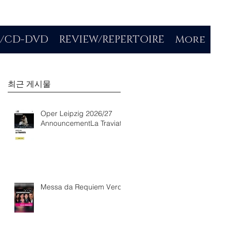
O/CD-DVD
REVIEW/REPERTOIRE
More
최근 게시물
Oper Leipzig 2026/27
AnnouncementLa Traviata
Messa da Requiem Verdi