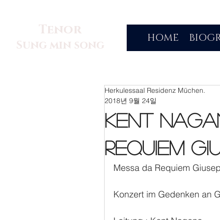
Tenor
HOME
BIOG
Sung min song
Herkulessaal Residenz Müchen.
2018년 9월 24일
Kent Naga
Requiem Gi
Messa da Requiem Giusep
Konzert im Gedenken an G