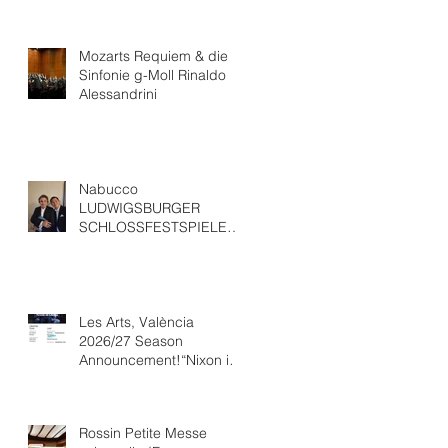
Mozarts Requiem & die
Sinfonie g-Moll Rinaldo
Alessandrini
Nabucco
LUDWIGSBURGER
SCHLOSSFESTSPIELEWit
h “ Ludovic Tézier
Les Arts, València
2026/27 Season
Announcement!“Nixon in
China” Opéra national de
Paris Collaboration.
Rossin Petite Messe