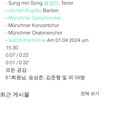
- Sung min Song 
송성민
, Tenor
- 
Jochen Kupfer
, Bariton
- 
Münchner Symphoniker
- Münchner Konzertchor
- Münchner Oratorienchor
- 
Isarphilharmonie
 Am 01.04.2024 um 
15:30
0:07 / 0:22
0:01 / 0:32
모든 공감:
61
회원님, 송성준, 김준형 및 외 58명
전체 보기
최근 게시물