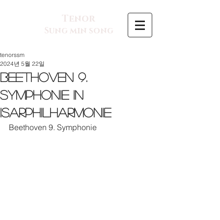
Tenor
Sung min song
tenorssm
2024년 5월 22일
Beethoven 9.
Symphonie in
Isarphilharmonie
Beethoven 9. Symphonie