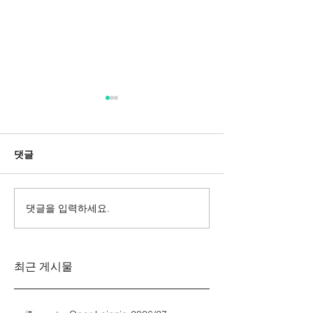
댓글
댓글을 입력하세요.
Messa da Requiem
Mozarts Requi
Verdi
Sinfonie g-M
Rinaldo Aless
최근 게시물