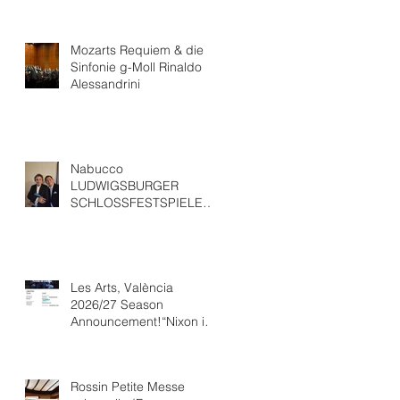
Mozarts Requiem & die
Sinfonie g-Moll Rinaldo
Alessandrini
Nabucco
LUDWIGSBURGER
SCHLOSSFESTSPIELEWit
h “ Ludovic Tézier
Les Arts, València
2026/27 Season
Announcement!“Nixon in
China” Opéra national de
Paris Collaboration.
Rossin Petite Messe