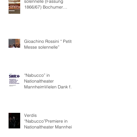
solennelle (Fassung
1866/67) Bochumer
Symphoniker
Gioachino Rossini “ Petite
Messe solennelle”
“Nabucco” in
Nationaltheater
MannheimVielen Dank für
die hervorragende Kritik.
Verdis
“Nabucco”Premiere in
Nationaltheater Mannheim