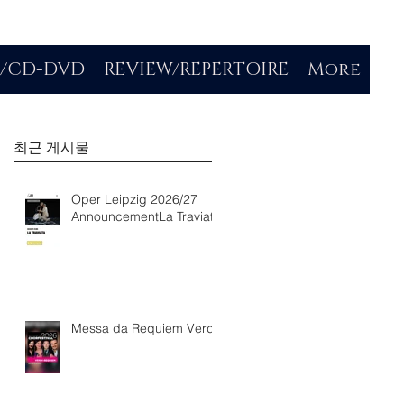
O/CD-DVD
REVIEW/REPERTOIRE
More
최근 게시물
Oper Leipzig 2026/27
AnnouncementLa Traviata
Messa da Requiem Verdi