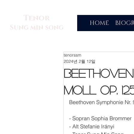
Tenor
HOME
BIOG
Sung min song
tenorssm
2024년 2월 12일
Beethoven 
Moll op. 12
Beethoven Symphonie Nr. 9
- Sopran Sophia Brommer
- Alt Stefanie Irányi