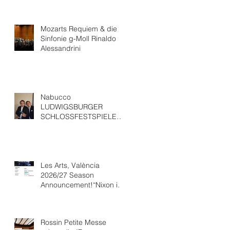
Mozarts Requiem & die
Sinfonie g-Moll Rinaldo
Alessandrini
Nabucco
LUDWIGSBURGER
SCHLOSSFESTSPIELEWit
h “ Ludovic Tézier
Les Arts, València
2026/27 Season
Announcement!“Nixon in
China” Opéra national de
Paris Collaboration.
Rossin Petite Messe