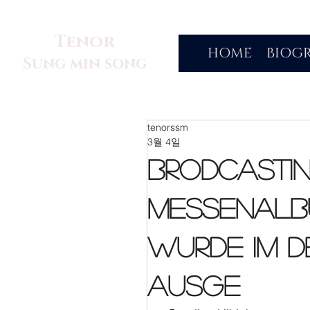
Tenor
HOME
BIOG
Sung min song
tenorssm
3월 4일
Brodcasti
Messenalb
wurde im 
ausge