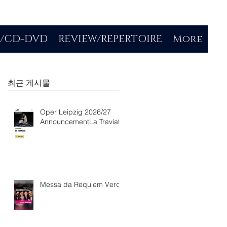
O/CD-DVD
REVIEW/REPERTOIRE
More
최근 게시물
Oper Leipzig 2026/27
AnnouncementLa Traviata
Messa da Requiem Verdi