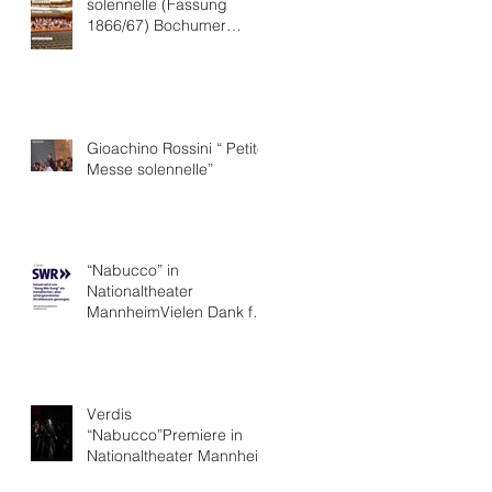
solennelle (Fassung
1866/67) Bochumer
Symphoniker
Gioachino Rossini “ Petite
Messe solennelle”
“Nabucco” in
Nationaltheater
MannheimVielen Dank für
die hervorragende Kritik.
Verdis
“Nabucco”Premiere in
Nationaltheater Mannheim