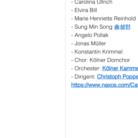
- Carolina Ullrich
- Elvira Bill
- Marie Henriette Reinhold
- Sung Min Song 
송성민
- Angelo Pollak
- Jonas Müller
- Konstantin Krimmel
- Chor: Kölner Domchor
- Orchester: 
Kölner Kamme
- Dirigent: 
Christoph Popp
https://www.naxos.com/Ca