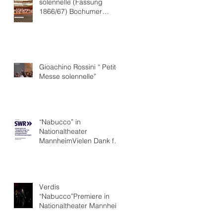
solennelle (Fassung
1866/67) Bochumer
Symphoniker
Gioachino Rossini “ Petite
Messe solennelle”
“Nabucco” in
Nationaltheater
MannheimVielen Dank für
die hervorragende Kritik.
Verdis
“Nabucco”Premiere in
Nationaltheater Mannheim