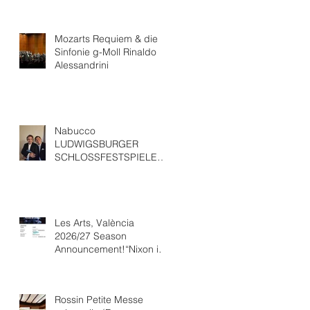
Mozarts Requiem & die
Sinfonie g-Moll Rinaldo
Alessandrini
Nabucco
LUDWIGSBURGER
SCHLOSSFESTSPIELEWit
h “ Ludovic Tézier
Les Arts, València
2026/27 Season
Announcement!“Nixon in
China” Opéra national de
Paris Collaboration.
Rossin Petite Messe