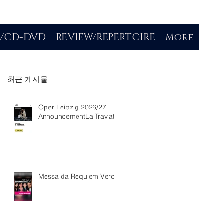
O/CD-DVD
REVIEW/REPERTOIRE
More
최근 게시물
Oper Leipzig 2026/27
AnnouncementLa Traviata
Messa da Requiem Verdi