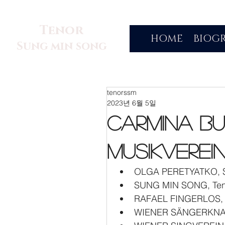
Tenor
HOME
BIOG
Sung min song
tenorssm
2023년 6월 5일
Carmina B
Musikverei
OLGA PERETYATKO, 
SUNG MIN SONG, Ten
RAFAEL FINGERLOS, 
WIENER SÄNGERKNA