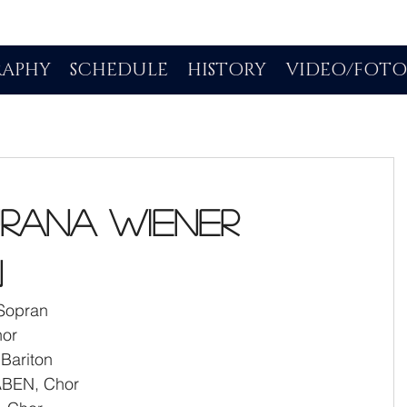
RAPHY
SCHEDULE
HISTORY
VIDEO/FOT
urana Wiener
n
Sopran
or
Bariton
BEN, Chor