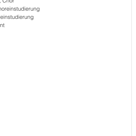
 Chor
reinstudierung
instudierung
nt