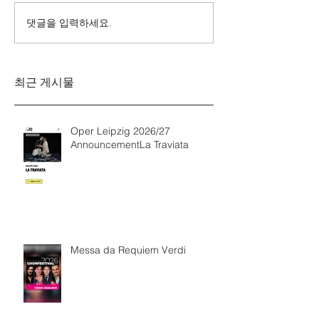
댓글을 입력하세요.
Messa da Requiem
Mozarts Requi
Verdi
Sinfonie g-M
Rinaldo Aless
최근 게시물
Oper Leipzig 2026/27
AnnouncementLa Traviata
Messa da Requiem Verdi