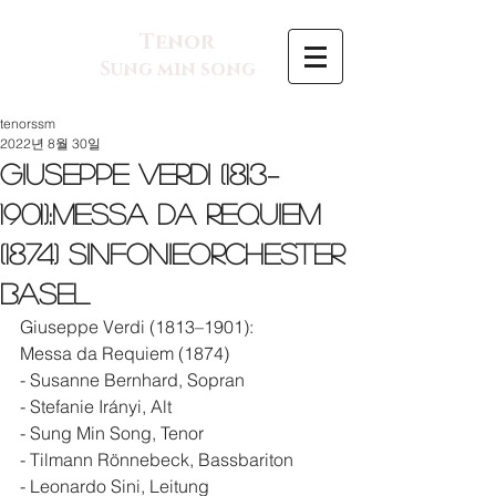
Tenor
Sung min song
tenorssm
2022년 8월 30일
Giuseppe Verdi (1813–
1901):Messa da Requiem
(1874) Sinfonieorchester
Basel
Giuseppe Verdi (1813–1901):
Messa da Requiem (1874)
- Susanne Bernhard, Sopran
- Stefanie Irányi, Alt
- Sung Min Song, Tenor
- Tilmann Rönnebeck, Bassbariton
- Leonardo Sini, Leitung