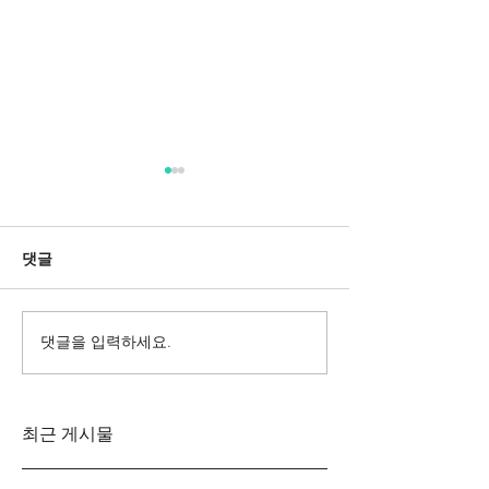
댓글
댓글을 입력하세요.
Messa da Requiem
Mozarts Requi
Verdi
Sinfonie g-M
Rinaldo Aless
최근 게시물