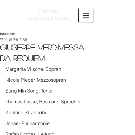
Tenor
Sung min song
tenorssm
2023년 3월 18일
Giuseppe Verdi:Messa
da Requiem
Margarita Vilsone, Sopran
Nicole Pieper, Mezzosopran
Sung Min Song, Tenor
Thomas Laske, Bass und Sprecher
Kantorei St. Jacobi
Jenaer Philharmonie
Stefan Kordes, Leitung