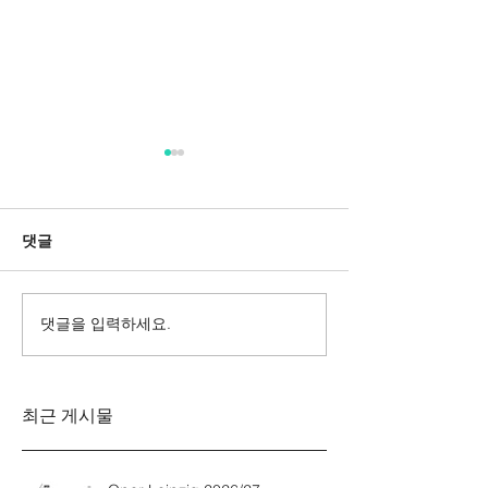
댓글
댓글을 입력하세요.
Messa da Requiem
Mozarts Requi
Verdi
Sinfonie g-M
Rinaldo Aless
최근 게시물