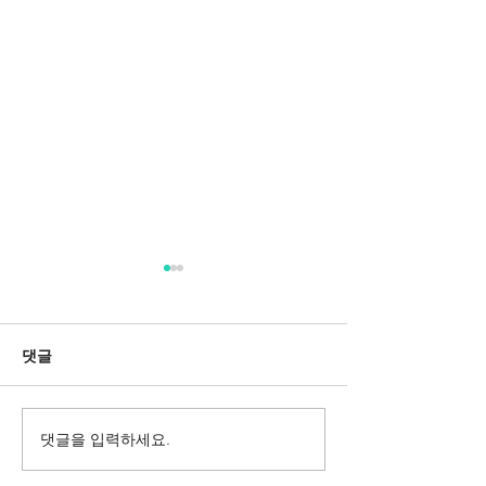
댓글
댓글을 입력하세요.
Messa da Requiem
Mozarts Requi
Verdi
Sinfonie g-M
Rinaldo Aless