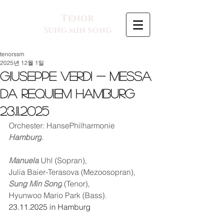
Tenor
Sung min song
tenorssm
2025년 12월 1일
Giuseppe Verdi - Messa
da Requiem Hamburg
23.11.2025
Orchester: HansePhilharmonie 
Hamburg
. 
Manuela
 Uhl (Sopran), 
Julia Baier-Terasova (Mezoosopran), 
Sung Min Song
 (Tenor), 
Hyunwoo Mario Park (Bass).
23.11.2025 in Hamburg 