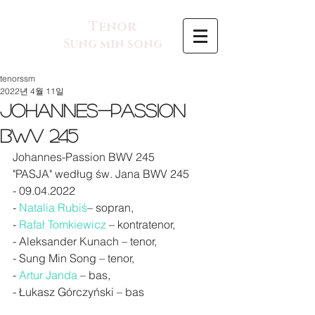
Tenor
Sung min song
tenorssm
2022년 4월 11일
Johannes-Passion
BWV 245
Johannes-Passion BWV 245
"PASJA" według św. Jana BWV 245
- 09.04.2022
- 
Natalia Rubiś
– sopran, 
- 
Rafał Tomkiewicz
 – kontratenor, 
- Aleksander Kunach – tenor, 
- Sung Min Song – tenor, 
- 
Artur Janda
 – bas, 
- Łukasz Górczyński – bas