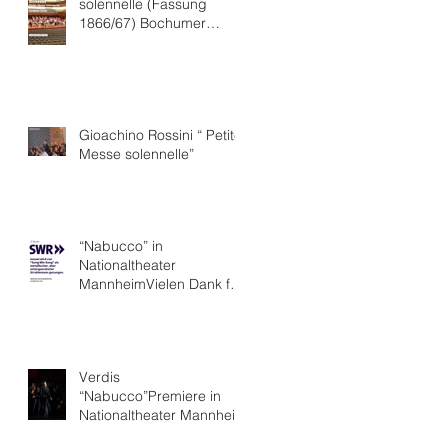
solennelle (Fassung
1866/67) Bochumer
Symphoniker
Gioachino Rossini “ Petite
Messe solennelle”
“Nabucco” in
Nationaltheater
MannheimVielen Dank für
die hervorragende Kritik.
Verdis
“Nabucco”Premiere in
Nationaltheater Mannheim