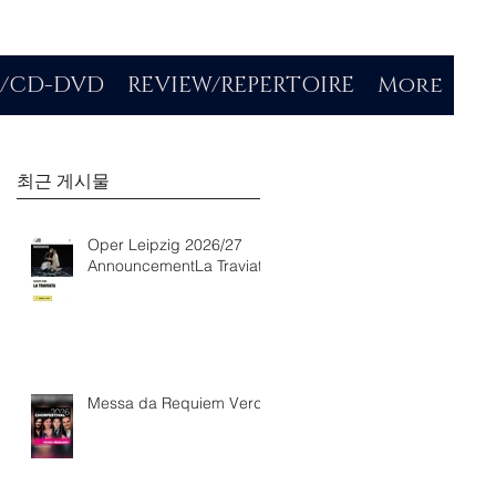
O/CD-DVD
REVIEW/REPERTOIRE
More
최근 게시물
Oper Leipzig 2026/27
AnnouncementLa Traviata
Messa da Requiem Verdi