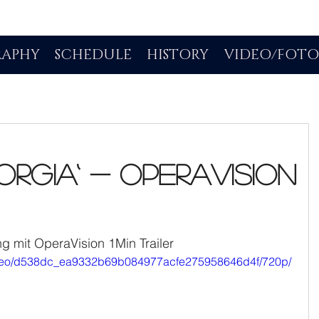
RAPHY
SCHEDULE
HISTORY
VIDEO/FOT
orgia‘ - OperaVision
ng mit OperaVision 1Min Trailer
/video/d538dc_ea9332b69b084977acfe275958646d4f/720p/