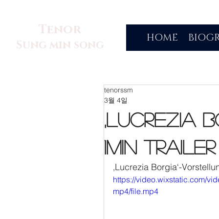
Tenor
HOME
BIOG
Sung min song
tenorssm
3월 4일
‚Lucrezia B
1Min Trailer
‚Lucrezia Borgia‘-Vorstellu
https://video.wixstatic.com
mp4/file.mp4