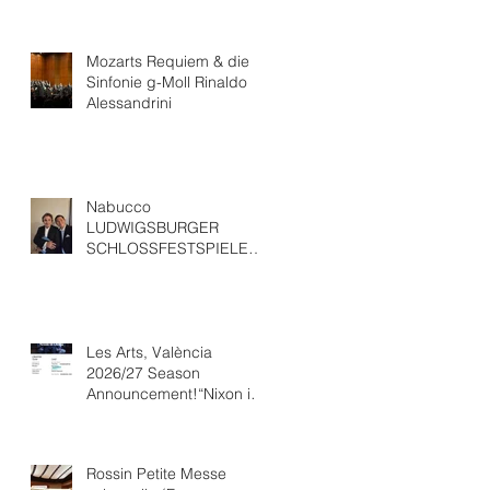
Mozarts Requiem & die
Sinfonie g-Moll Rinaldo
Alessandrini
Nabucco
LUDWIGSBURGER
SCHLOSSFESTSPIELEWit
h “ Ludovic Tézier
Les Arts, València
2026/27 Season
Announcement!“Nixon in
China” Opéra national de
Paris Collaboration.
Rossin Petite Messe