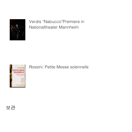
Verdis “Nabucco”Premiere in
Nationaltheater Mannheim
Rossini: Petite Messe solennelle
보관
2026년 7월
(4)
게시물 4개
2026년 6월
(8)
게시물 8개