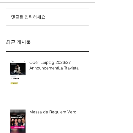
댓글을 입력하세요.
Messa da Requiem
Mozarts Requi
Verdi
Sinfonie g-M
Rinaldo Aless
최근 게시물
Oper Leipzig 2026/27
AnnouncementLa Traviata
Messa da Requiem Verdi