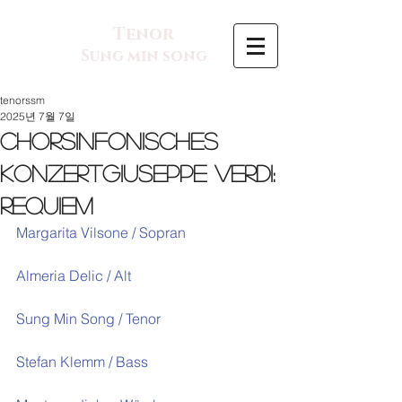
Tenor
Sung min song
tenorssm
2025년 7월 7일
Chorsinfonisches
KonzertGiuseppe Verdi:
Requiem
Margarita Vilsone / Sopran
Almeria Delic / Alt
Sung Min Song / Tenor
Stefan Klemm / Bass