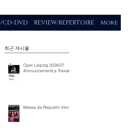
O/CD-DVD
REVIEW/REPERTOIRE
More
최근 게시물
Oper Leipzig 2026/27
AnnouncementLa Traviata
Messa da Requiem Verdi