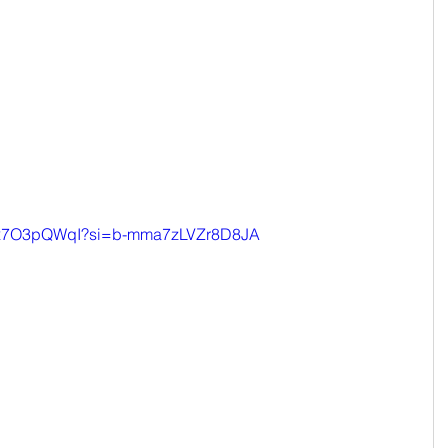
/b6x7O3pQWqI?si=b-mma7zLVZr8D8JA