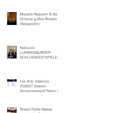
Mozarts Requiem & die
Sinfonie g-Moll Rinaldo
Alessandrini
Nabucco
LUDWIGSBURGER
SCHLOSSFESTSPIELEWit
h “ Ludovic Tézier
Les Arts, València
2026/27 Season
Announcement!“Nixon in
China” Opéra national de
Paris Collaboration.
Rossin Petite Messe