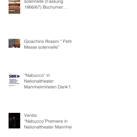
solennelle (Fassung
1866/67) Bochumer
Symphoniker
Gioachino Rossini “ Petite
Messe solennelle”
“Nabucco” in
Nationaltheater
MannheimVielen Dank für
die hervorragende Kritik.
Verdis
“Nabucco”Premiere in
Nationaltheater Mannheim