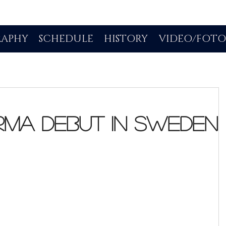
RAPHY
SCHEDULE
HISTORY
VIDEO/FOT
rma Debut in Sweden