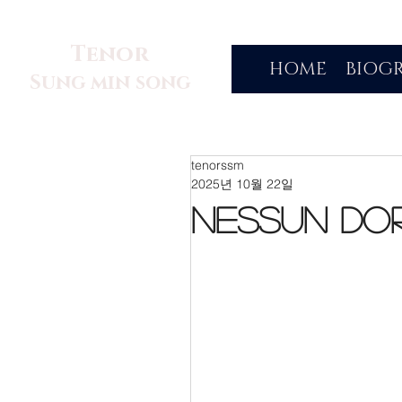
Tenor
HOME
BIOG
Sung min song
tenorssm
2025년 10월 22일
Nessun do