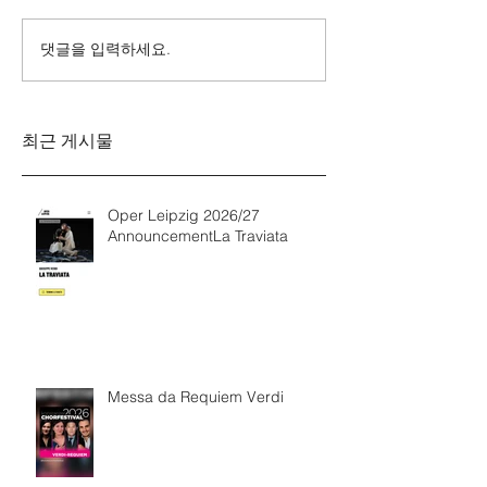
댓글을 입력하세요.
Messa da Requiem
Mozarts Requi
Verdi
Sinfonie g-M
Rinaldo Aless
최근 게시물
Oper Leipzig 2026/27
AnnouncementLa Traviata
Messa da Requiem Verdi