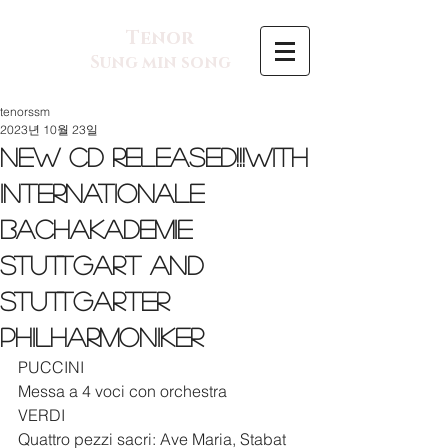
Tenor
Sung min song
tenorssm
2023년 10월 23일
New CD released!!!with
Internationale
Bachakademie
Stuttgart and
Stuttgarter
Philharmoniker
PUCCINI
Messa a 4 voci con orchestra
VERDI
Quattro pezzi sacri: Ave Maria, Stabat 