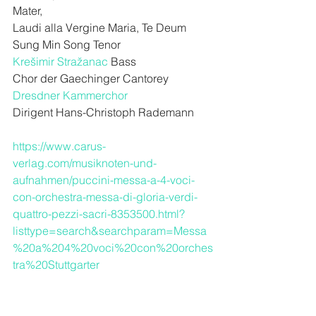
Mater, 
Laudi alla Vergine Maria, Te Deum
Sung Min Song Tenor
Krešimir Stražanac
 Bass
Chor der Gaechinger Cantorey
Dresdner Kammerchor
Dirigent Hans-Christoph Rademann
https://www.carus-
verlag.com/musiknoten-und-
aufnahmen/puccini-messa-a-4-voci-
con-orchestra-messa-di-gloria-verdi-
quattro-pezzi-sacri-8353500.html?
listtype=search&searchparam=Messa
%20a%204%20voci%20con%20orches
tra%20Stuttgarter