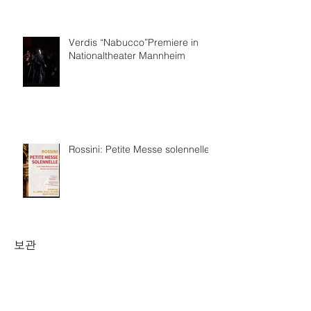
Verdis “Nabucco”Premiere in
Nationaltheater Mannheim
Rossini: Petite Messe solennelle
보관
2026년 7월
(4)
게시물 4개
2026년 6월
(8)
게시물 8개