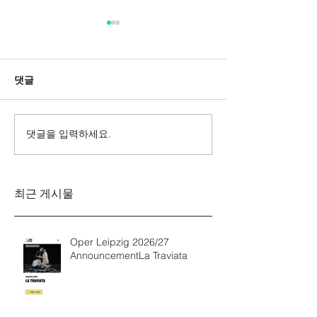
댓글
댓글을 입력하세요.
Messa da Requiem
Mozarts Requi
Verdi
Sinfonie g-M
Rinaldo Aless
최근 게시물
Oper Leipzig 2026/27
AnnouncementLa Traviata