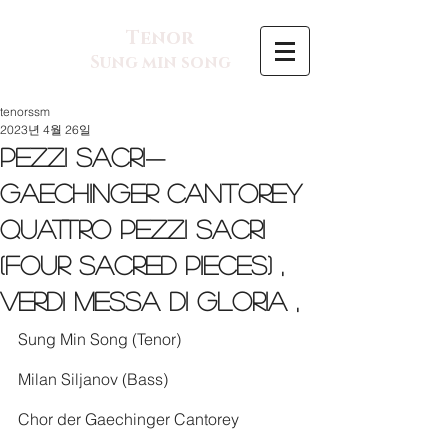
Tenor
Sung min song
tenorssm
2023년 4월 26일
Pezzi Sacri—
Gaechinger Cantorey
Quattro Pezzi Sacri
(Four Sacred Pieces) ,
Verdi Messa di Gloria ,
Sung Min Song (Tenor)
Milan Siljanov (Bass)
Chor der Gaechinger Cantorey