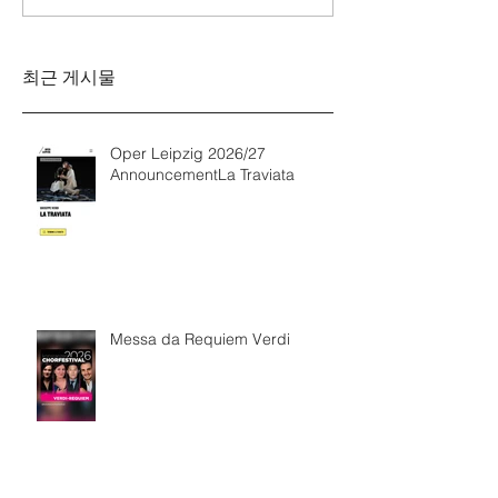
Verdi
Sinfonie g-M
Rinaldo Aless
최근 게시물
Oper Leipzig 2026/27
AnnouncementLa Traviata
Messa da Requiem Verdi