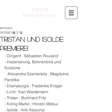
Tenor
Sung min song
tenorssm
2022년 5월 31일
Tristan und Isolde
Premiere!
- Dirigent : Sébastien Rouland
- Inszenierung, Bühnenbild und 
Kostüme
   Alexandra Szemerédy , Magdolna 
Parditka
- Dramaturgie : Frederike Krüger
- Licht : Karl Wiedemann
- Tristan : Burkhard Fritz
- König Marke : Hiroshi Matsui
- Isolde : Aile Asszonyi