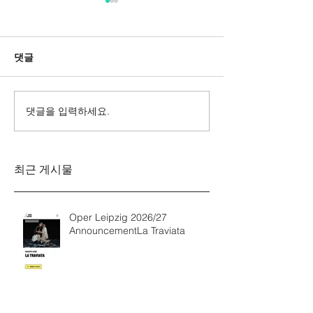
댓글
댓글을 입력하세요.
Messa da Requiem
Mozarts Requi
Verdi
Sinfonie g-M
Rinaldo Aless
최근 게시물
Oper Leipzig 2026/27
AnnouncementLa Traviata