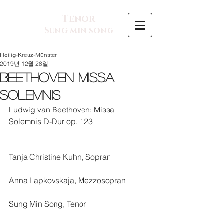
Tenor
Sung min song
Heilig-Kreuz-Münster
2019년 12월 28일
Beethoven Missa
Solemnis
Ludwig van Beethoven: Missa 
Solemnis D-Dur op. 123
Tanja Christine Kuhn, Sopran
Anna Lapkovskaja, Mezzosopran
Sung Min Song, Tenor